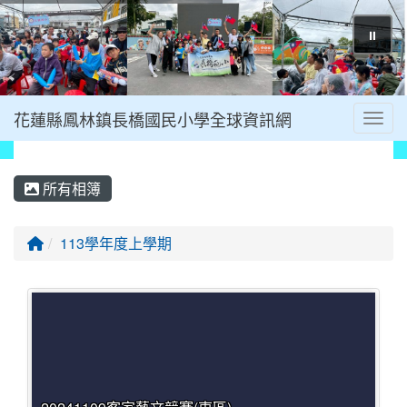
⏸
花蓮縣鳳林鎮長橋國民小學全球資訊網
Toggl
所有相簿
回首頁
113學年度上學期