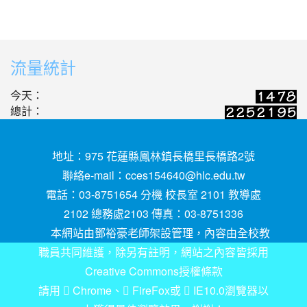
流量統計
今天：
總計：
地址：975 花蓮縣鳳林鎮長橋里長橋路2號
聯絡e-mail：
cces154640@hlc.edu.tw
電話：03-8751654 分機 校長室 2101 教導處
2102 總務處2103 傳真：03-8751336
本網站由鄧裕豪老師架設管理，內容由全校教
職員共同維護，除另有註明，網站之內容皆採用
Creative Commons授權條款
請用
Chrome
、
FireFox
或
IE10.0瀏覽器以