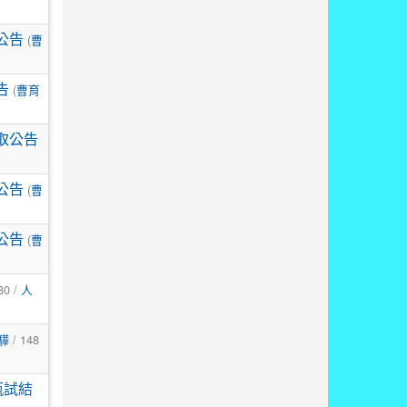
公告
(
曹
告
(
曹育
取公告
公告
(
曹
公告
(
曹
80 /
人
驊
/ 148
甄試結