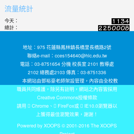
流量統計
今天：
總計：
地址：975 花蓮縣鳳林鎮長橋里長橋路2號
聯絡e-mail：
cces154640@hlc.edu.tw
電話：03-8751654 分機 校長室 2101 教導處
2102 總務處2103 傳真：03-8751336
本網站由鄧裕豪老師架設管理，內容由全校教
職員共同維護，除另有註明，網站之內容皆採用
Creative Commons授權條款
請用
Chrome
、
FireFox
或
IE10.0瀏覽器以
上獲得最佳瀏覽效果，謝謝！
Powered by XOOPS © 2001-2016
The XOOPS
Project