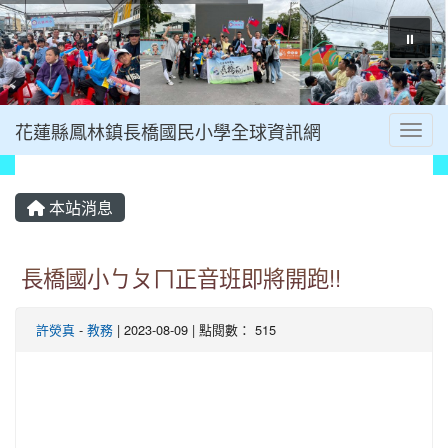
⏸
花蓮縣鳳林鎮長橋國民小學全球資訊網
Toggl
本站消息
長橋國小ㄅㄆㄇ正音班即將開跑!!
許熒真
-
教務
| 2023-08-09 | 點閱數： 515