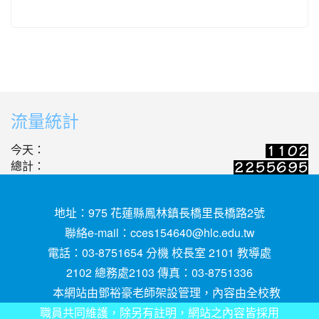
流量統計
今天：
總計：
地址：975 花蓮縣鳳林鎮長橋里長橋路2號
聯絡e-mail：
cces154640@hlc.edu.tw
電話：03-8751654 分機 校長室 2101 教導處
2102 總務處2103 傳真：03-8751336
本網站由鄧裕豪老師架設管理，內容由全校教
職員共同維護，除另有註明，網站之內容皆採用