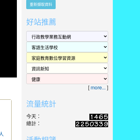
重新擷取資料
好站推薦
[
more...
]
流量統計
今天：
總計：
人
活動相簿