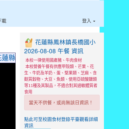
⏸
下載
登入
花蓮縣鳳林鎮長橋國小
2026-08-08 午餐 資訊
花蓮縣縣賽」版畫類中年級組佳作
本校一律使用國產豬、牛肉食材
本校營養午餐有供應甲殼類、芒果、花
生、牛奶及羊奶、蛋、堅果類、芝麻、含
麩質穀物、大豆、魚類、使用亞硫酸鹽類
等11種及其製品，不適合對其過敏體質者
食用
當天不供餐，或尚無該日資訊！
點此可至校園食材登錄平臺觀看詳細
資訊