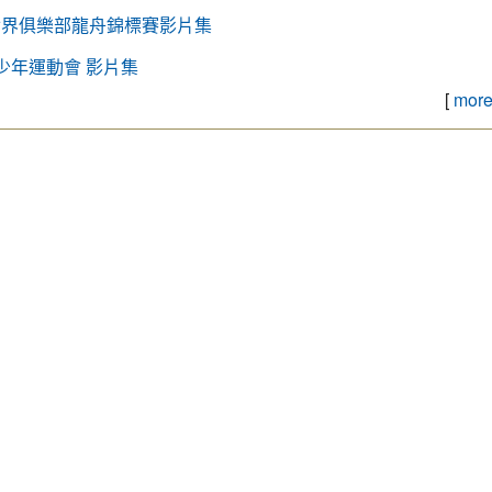
世界俱樂部龍舟錦標賽影片集
際少年運動會 影片集
[
more.